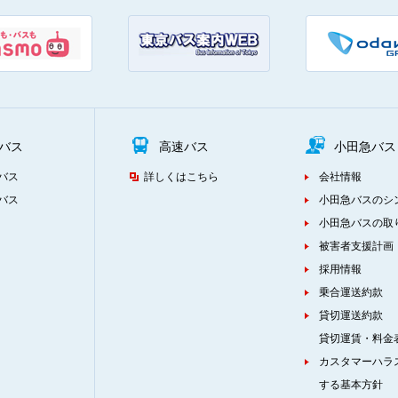
バス
高速バス
小田急バス
バス
詳しくはこちら
会社情報
バス
小田急バスのシ
小田急バスの取
被害者支援計画
採用情報
乗合運送約款
貸切運送約款
貸切運賃・料金
カスタマーハラ
する基本方針