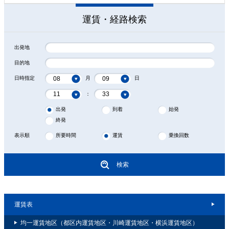
運賃・経路検索
出発地
目的地
日時指定
月
日
：
出発
到着
始発
終発
表示順
所要時間
運賃
乗換回数
検索
運賃表
均一運賃地区（都区内運賃地区・川崎運賃地区・横浜運賃地区）