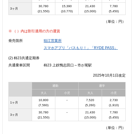
30,780
15,390
21,430
7,780
3ヶ月
(21,550)
(10,770)
(15,000)
(5,450)
（単位：円）
（ ）内は割引適用の方の運賃
発売箇所
狛江営業所
スマホアプリ「バスもり！」「RYDE PASS」
(2) 柿23共通定期券
共通乗車区間
柿23 上鉄鴨志田口～市が尾駅
2025年10月1日改定
通勤
通学
大人
小児
大人
小児
10,800
－
7,520
2,730
1ヶ月
(7,560)
(5,260)
(1,910)
30,780
－
21,430
7,780
3ヶ月
(21,550)
(15,000)
(5,450)
（単位：円）