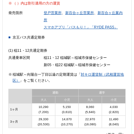
（ ）内は割引適用の方の運賃
発売箇所
登戸営業所
、
新百合ヶ丘営業所
、
新百合ヶ丘案内
所
スマホアプリ「バスもり！」「RYDE PASS」
京王バス共通定期券
(1) 稲11・12共通定期券
共通乗車区間
稲11・12 稲城駅～稲城市保健センター
新05・稲22 稲城駅～稲城市保健センター
稲城駅～向陽台一丁目以遠の定期運賃は「
対キロ運賃制（武相運賃地
区）
」をご覧ください。
通勤
通学
大人
小児
大人
小児
10,290
5,150
8,060
4,030
1ヶ月
(7,200)
(3,610)
(5,640)
(2,820)
29,330
14,670
22,970
11,490
3ヶ月
(20,530)
(10,270)
(16,080)
(8,040)