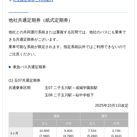
IC全線定期券ご利用案内
他社共通定期券（紙式定期券）
他社との共同運行系統または重複する区間では、他社のバスにも乗車で
きる共通定期券がございます。
乗車可能な系統が限定されます。指定系統以外ではご利用できないので
ご注意ください。
東急バス共通定期券
(1) 玉07共通定期券
共通乗車区間
玉07 二子玉川駅～成城学園前駅
玉08 二子玉川駅～砧中学校下
2025年10月1日改定
通勤
通学
大人
小児
大人
小児
10,800
5,400
7,520
2,730
1ヶ月
(7,560)
(3,780)
(5,260)
(1,910)