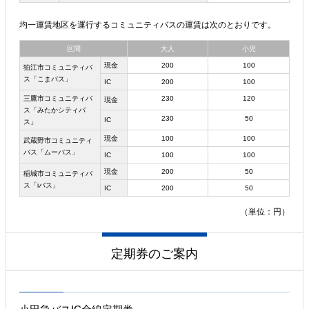
均一運賃地区を運行するコミュニティバスの運賃は次のとおりです。
区間
大人
小児
現金
200
100
狛江市コミュニティバ
ス「こまバス」
IC
200
100
三鷹市コミュニティバ
230
120
現金
ス「みたかシティバ
230
50
IC
ス」
現金
100
100
武蔵野市コミュニティ
バス「ムーバス」
IC
100
100
現金
200
50
稲城市コミュニティバ
ス「iバス」
IC
200
50
（単位：円）
定期券のご案内