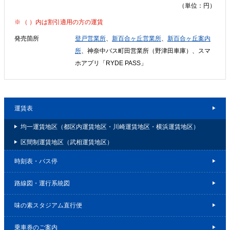
（単位：円）
（ ）内は割引適用の方の運賃
発売箇所
登戸営業所
、
新百合ヶ丘営業所
、
新百合ヶ丘案内
所
、神奈中バス町田営業所（野津田車庫）、スマ
ホアプリ「RYDE PASS」
運賃表
均一運賃地区（都区内運賃地区・川崎運賃地区・横浜運賃地区）
区間制運賃地区（武相運賃地区）
時刻表・バス停
路線図・運行系統図
味の素スタジアム直行便
乗車券のご案内