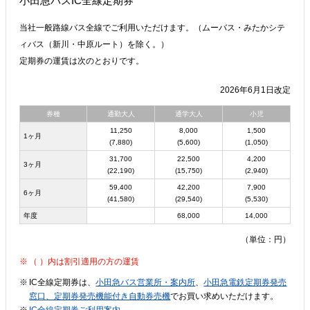
小田急バスIC全線定期券
当社一般路線バス全線でご利用いただけます。（ムーバス・みたかシテ
ィバス（新川・中原ルート）を除く。）
定期券の運賃は次のとおりです。
2026年6月1日改定
券種
通勤大人
通学大人
小児
11,250
8,000
1,500
1ヶ月
(7,880)
(5,600)
(1,050)
31,700
22,500
4,200
3ヶ月
(22,190)
(15,750)
(2,940)
59,400
42,200
7,900
6ヶ月
(41,580)
(29,540)
(5,530)
年度
68,000
14,000
（単位：円）
（ ）内は割引適用の方の運賃
IC全線定期券は、
小田急バス営業所・案内所
、
小田急電鉄定期券発売
窓口、定期券発売機能付き自動券売機
でお買い求めいただけます。