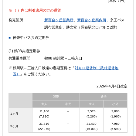
（単位：円）
（ ）内は割引適用の方の運賃
発売箇所
新百合ヶ丘営業所
、
新百合ヶ丘案内所
、京王バス
調布営業所、勝文堂（調布駅北口パルコ2階）
神奈中バス共通定期券
(1) 鶴08共通定期券
共通乗車区間
鶴08 鶴川駅～三輪入口
鶴川駅～三輪入口以遠の定期運賃は「
対キロ運賃制（武相運賃地
区）
」をご覧ください。
2026年4月4日改定
通勤
通学
大人
小児
大人
小児
11,160
－
7,520
2,800
1ヶ月
(7,810)
(5,260)
(1,960)
31,810
－
21,430
7,980
3ヶ月
(22,270)
(15,000)
(5,590)