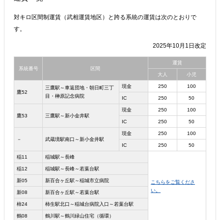
対キロ区間制運賃（武相運賃地区）と跨る系統の運賃は次のとおりで
す。
2025年10月1日改定
運賃
系統番号
区間
大人
小児
現金
250
100
三鷹駅～車返団地・朝日町三丁
鷹52
目・榊原記念病院
IC
250
50
現金
250
100
鷹53
三鷹駅～新小金井駅
IC
250
50
現金
250
100
－
武蔵境駅南口～新小金井駅
IC
250
50
稲11
稲城駅～長峰
稲12
稲城駅～長峰～若葉台駅
新05
新百合ヶ丘駅～稲城市立病院
こちらをご覧くださ
い。
新08
新百合ヶ丘駅～若葉台駅
柿24
柿生駅北口～稲城台病院入口～若葉台駅
鶴08
鶴川駅～鶴川緑山住宅（循環）