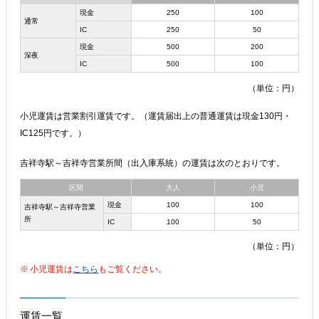
現金
250
100
通常
IC
250
50
現金
500
200
深夜
IC
500
100
（単位：円）
小児運賃は営業割引運賃です。（運賃届出上の普通運賃は現金130円・
IC125円です。）
吉祥寺駅～吉祥寺営業所間（出入庫系統）の運賃は次のとおりです。
区間
大人
小児
現金
100
100
吉祥寺駅～吉祥寺営業
所
IC
100
50
（単位：円）
小児運賃は
こちら
もご覧ください。
運賃一覧