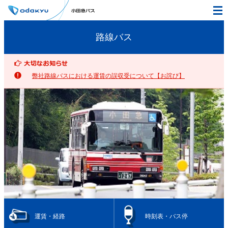
路線バス
弊社路線バスにおける運賃の誤収受について【お詫び】
運賃・経路
時刻表・バス停