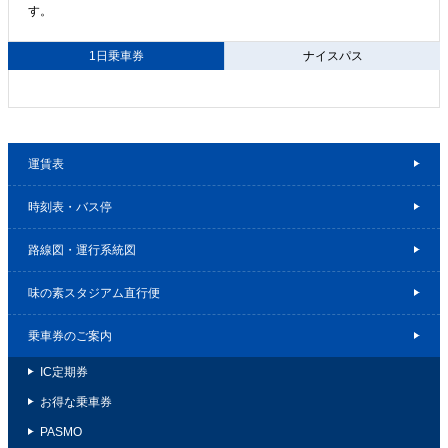
す。
1日乗車券
ナイスパス
運賃表
時刻表・バス停
路線図・運行系統図
味の素スタジアム直行便
乗車券のご案内
IC定期券
お得な乗車券
PASMO