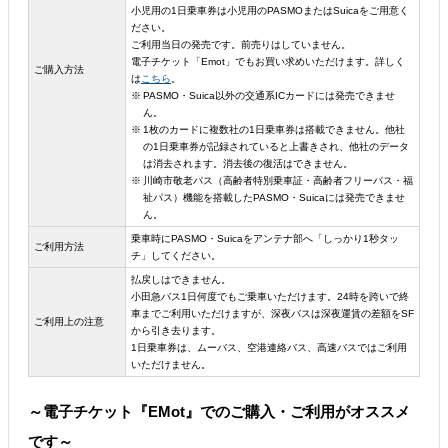
小児用の1日乗車券は小児用のPASMOまたはSuicaをご用意く
ださい。
ご利用当日の発売です。前売りはしていません。
電子チケット「Emot」でもお買い求めいただけます。詳しく
ご購入方法
は
こちら
。
PASMO・Suica以外の交通系ICカードには発売できませ
ん。
1枚のカードに複数社の1日乗車券は搭載できません。他社
の1日乗車券が記録されていると上書きされ、他社のデータ
は消去されます。消去後の復活はできません。
川崎市敬老パス（高齢者特別乗車証・高齢者フリーパス・福
祉パス）機能を搭載したPASMO・Suicaには発売できませ
ん。
乗車時にPASMO・Suicaをアンテナ部へ「しっかり1秒タッ
ご利用方法
チ」してください。
払戻しはできません。
小田急バス1日何度でもご乗車いただけます。24時を跨いで終
車までご利用いただけますが、深夜バスは深夜運賃の差額をSF
ご利用上の注意
から引き去ります。
1日乗車券は、ムーバス、空港連絡バス、高速バスではご利用
いただけません。
～電子チケット『EMot』でのご購入・ご利用がオススメ
です～