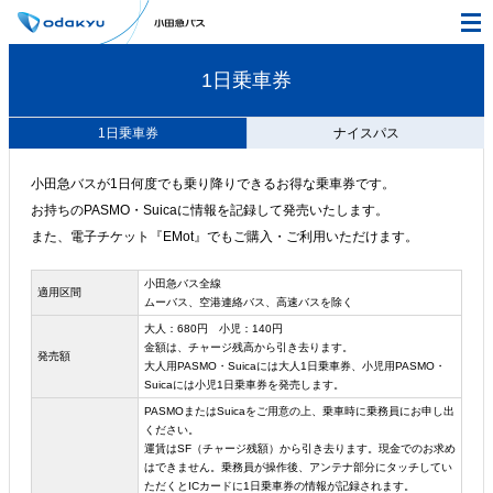
1日乗車券
1日乗車券
ナイスパス
小田急バスが1日何度でも乗り降りできるお得な乗車券です。
お持ちのPASMO・Suicaに情報を記録して発売いたします。
また、電子チケット『EMot』でもご購入・ご利用いただけます。
小田急バス全線
適用区間
ムーバス、空港連絡バス、高速バスを除く
大人：680円 小児：140円
金額は、チャージ残高から引き去ります。
発売額
大人用PASMO・Suicaには大人1日乗車券、小児用PASMO・
Suicaには小児1日乗車券を発売します。
PASMOまたはSuicaをご用意の上、乗車時に乗務員にお申し出
ください。
運賃はSF（チャージ残額）から引き去ります。現金でのお求め
はできません。乗務員が操作後、アンテナ部分にタッチしてい
ただくとICカードに1日乗車券の情報が記録されます。