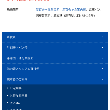
発売箇所
新百合ヶ丘営業所
、
新百合ヶ丘案内所
、京王バス
調布営業所、勝文堂（調布駅北口パルコ2階）
運賃表
時刻表・バス停
路線図・運行系統図
味の素スタジアム直行便
乗車券のご案内
IC定期券
お得な乗車券
PASMO