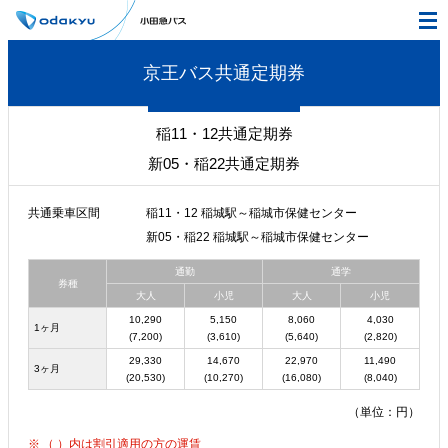
京王バス共通定期券
稲11・12共通定期券
新05・稲22共通定期券
共通乗車区間
稲11・12 稲城駅～稲城市保健センター
新05・稲22 稲城駅～稲城市保健センター
通勤
通学
券種
大人
小児
大人
小児
10,290
5,150
8,060
4,030
1ヶ月
(7,200)
(3,610)
(5,640)
(2,820)
29,330
14,670
22,970
11,490
3ヶ月
(20,530)
(10,270)
(16,080)
(8,040)
（単位：円）
（ ）内は割引適用の方の運賃