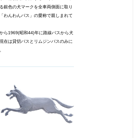
る銀色の犬マークを全車両側面に取り
「わんわんバス」の愛称で親しまれて
ら1969(昭和44)年に路線バスから犬
現在は貸切バスとリムジンバスのみに
。