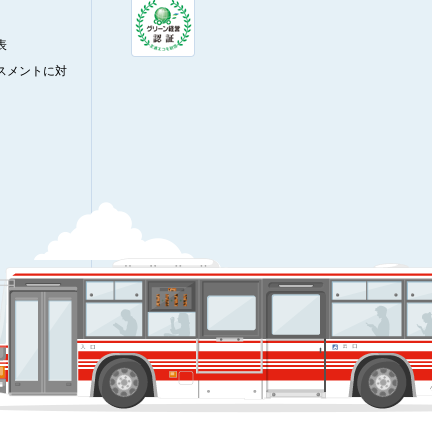
表
スメントに対