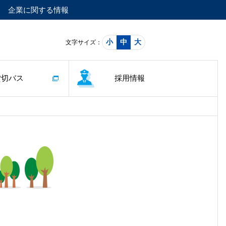
企業に関する情報
小
中
大
文字サイズ：
貸切バス
採用情報