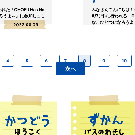
す
「CHOFU Has No
みなさんこんにちは！
なろうよ～」に参加しまし
8/7(日)に行われる「CH
な、ひとつになろうよ～
2022.08.09
4
5
6
7
8
9
10
次へ