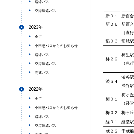
路線バス
空港連絡バス
新０１
新百合
新０６
新百合
2023年
（直行
全て
稲０３
稲城駅
小田急バスからのお知らせ
柿生駅
路線バス
柿２２
（急行
空港連絡バス
高速バス
渋谷駅
渋５４
渋谷駅
2022年
梅ヶ丘
全て
梅０１
（経堂
小田急バスからのお知らせ
梅０２
梅ヶ丘
路線バス
経０１
経堂駅
空港連絡バス
歳２２
千歳船