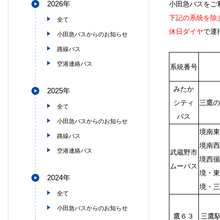
2026年
小田急バスをご
下記の系統を除
全て
休日ダイヤ
で運
小田急バスからのお知らせ
路線バス
空港連絡バス
系統番号
みたか
2025年
シティ
三鷹の
全て
バス
小田急バスからのお知らせ
境南東
路線バス
境南西
空港連絡バス
武蔵野市
境西循
ムーバス
境・東
2024年
境・三
全て
小田急バスからのお知らせ
鷹６３
三鷹