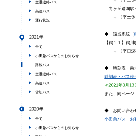
空港連絡バス
向ヶ丘遊園駅
高速バス
→ 〔平土休
運行状況
◆ 該当系統（
2021年
【鶴１１】鶴川
全て
→ 〔平日深夜
小田急バスからのお知らせ
路線バス
◆ 時刻表・乗
空港連絡バス
時刻表・バス停
高速バス
≪2021年3月
貸切バス
また、同ページ
2020年
◆ お問い合わ
全て
小田急バス お
小田急バスからのお知らせ