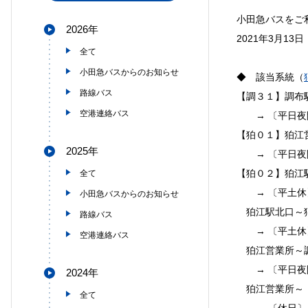
小田急バスをご
2026年
2021年3月1
全て
小田急バスからのお知らせ
◆ 該当系統（
路線バス
【調３１】調布
空港連絡バス
→ 〔平日夜
【狛０１】狛江
2025年
→ 〔平日夜間
【狛０２】狛江
全て
→ 〔平土休
小田急バスからのお知らせ
狛江駅北口～
路線バス
→ 〔平土休
空港連絡バス
狛江営業所～
→ 〔平日夜
2024年
狛江営業所～（
全て
→ 〔休日〕