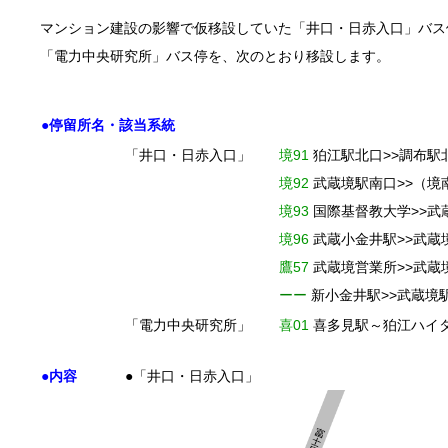
マンション建設の影響で仮移設していた「井口・日赤入口」バス
「電力中央研究所」バス停を、次のとおり移設します。
●停留所名・該当系統
「井口・日赤入口」
境91
狛江駅北口>>調布駅
境92
武蔵境駅南口>>（境
境93
国際基督教大学>>武
境96
武蔵小金井駅>>武蔵
鷹57
武蔵境営業所>>武蔵
ーー
新小金井駅>>武蔵境
「電力中央研究所」
喜01
喜多見駅～狛江ハイ
●内容
●「井口・日赤入口」