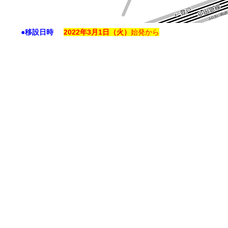
●移設日時
2022年3月1日（火）
始発から