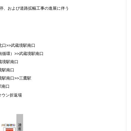
停、および道路拡幅工事の進展に伴う
北口>>武蔵境駅南口
南循環）>>武蔵境駅南口
蔵境駅南口
境駅南口
境駅南口>>三鷹駅
駅南口
タウン折返場