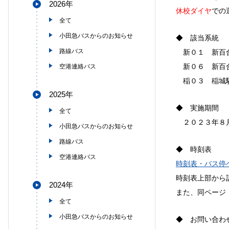
2026年
休校ダイヤ
での
全て
小田急バスからのお知らせ
◆ 該当系統
路線バス
新０１ 新百
新０６ 新百合
空港連絡バス
稲０３ 稲城
2025年
◆ 実施期間
全て
２０２３年８月
小田急バスからのお知らせ
路線バス
◆ 時刻表
空港連絡バス
時刻表・バス停
時刻表上部から
2024年
また、同ページ
全て
小田急バスからのお知らせ
◆ お問い合わ