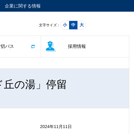
企業に関する情報
小
中
大
文字サイズ：
貸切バス
採用情報
ド丘の湯」停留
2024年11月11日