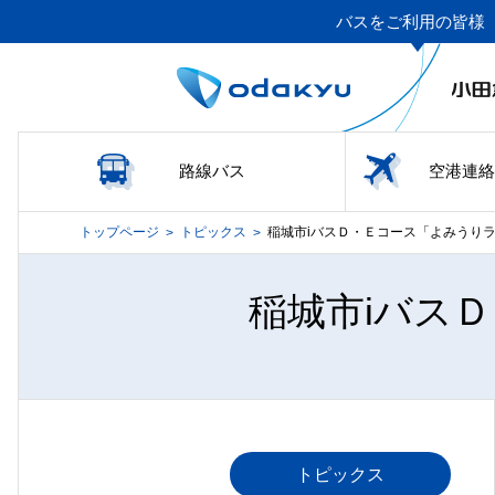
バスをご利用の皆様
路線バス
空港連絡
トップページ
トピックス
稲城市iバスＤ・Ｅコース「よみうり
>
>
稲城市iバス
トピックス