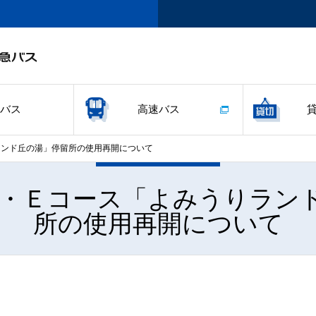
バス
高速バス
ランド丘の湯」停留所の使用再開について
Ｄ・Ｅコース「よみうりラン
所の使用再開について