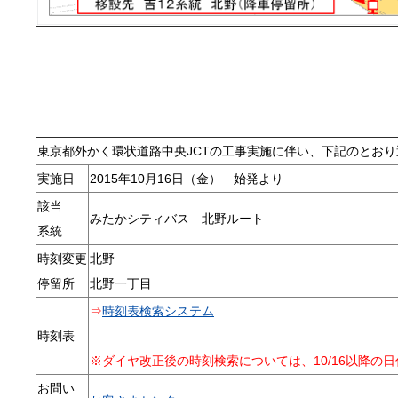
東京都外かく環状道路中央JCTの工事実施に伴い、下記のとお
実施日
2015年10月16日（金） 始発より
該当
みたかシティバス 北野ルート
系統
時刻変更
北野
停留所
北野一丁目
⇒
時刻表検索システム
時刻表
※ダイヤ改正後の時刻検索については、10/16以降の
お問い