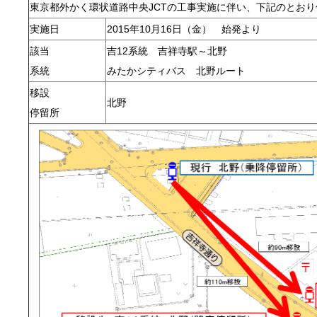
東京都外かく環状道路中央JCTの工事実施に伴い、下記のとお
実施日
2015年10月16日（金） 始発より
該当
吉12系統 吉祥寺駅～北野
系統
みたかシティバス 北野ルート
移設
北野
停留所